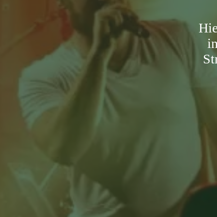
Hie
i
St