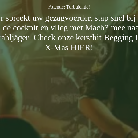
Attentie: Turbulentie!
r spreekt uw gezagvoerder, stap snel bij
n de cockpit en vlieg met Mach3 mee naa
rahljäger! Check onze kersthit Begging 
X-Mas
HIER!