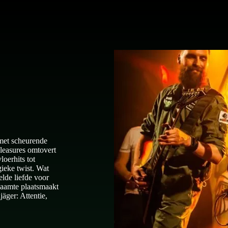
 met scheurende
pleasures omtovert
oerhits tot
gieke twist. Wat
elde liefde voor
chaamte plaatsmaakt
äger: Attentie,