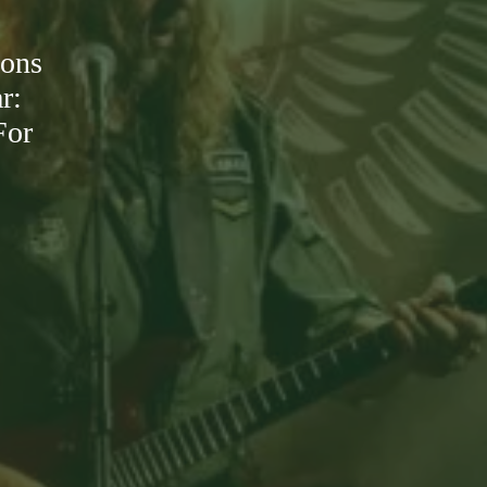
 ons
r:
For