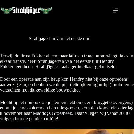
Ga
naar
de
inhoud
Strahljägerfan van het eerste uur
Terwijl de firma Fokker alleen maar laffe en trage burgervliegtuigjes in
elkaar flanste, heeft Strahljägerfan van het eerste uur
Hendry
Fokkert
een heuse Strahljäger-straaljager in elkaar geknutseld.
Door een operatie aan zijn heup kon Hendry niet bij onze optredens
aanwezig zijn, en hebben we de pijn (letterijk en figuurlijk) proberen te
verzachten met dit geweldige bouwpakket.
Mocht jij het nou ook op je heupen hebben (sterk bruggetje overigens)
en wil je je nekspieren en haren losgooien, kom dan komende zaterdag
8 november naar
Maddogs Groesbeek
. Daar vliegen wij vanaf 20:30
volgas door de geluidsbarrière!