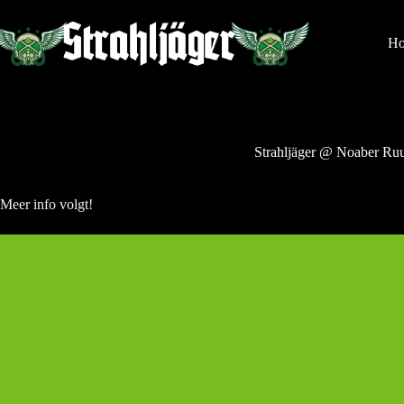
Ga
naar
de
H
inhoud
Strahljäger @ Noaber Ruu
Meer info volgt!